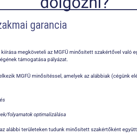
dolgozni?
akmai garancia
 kiírása megköveteli az MGFÜ minősített szakértővel való 
égének támogatása pályázat.
ndelkezik MGFÜ minősítéssel, amelyek az alábbiak (cégünk el
tés
gek/folyamatok optimalizálása
 az alábbi területeken tudunk minősített szakértőként együ