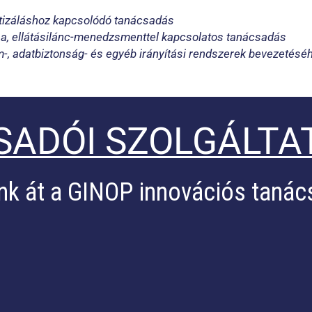
tizáláshoz kapcsolódó tanácsadás
ása, ellátásilánc-menedzsmenttel kapcsolatos tanácsadás
-, adatbiztonság- és egyéb irányítási rendszerek bevezetésé
ADÓI SZOLGÁLTA
nk át a GINOP innovációs tanác