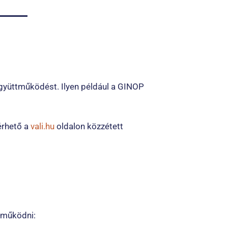
együttműködést. Ilyen például a GINOP
érhető a
vali.hu
oldalon közzétett
ttműködni: