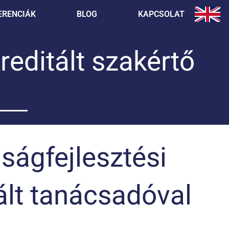
ERENCIÁK
BLOG
KAPCSOLAT
ditált szakértő
ágfejlesztési
ált tanácsadóval