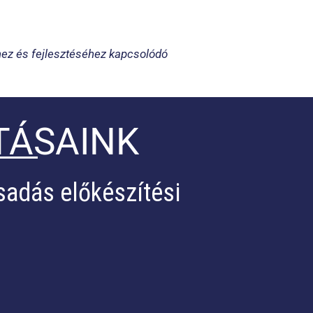
hez és fejlesztéséhez kapcsolódó
TÁSAINK
sadás előkészítési