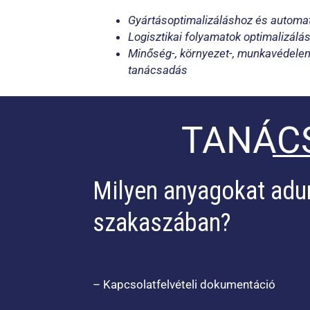
Gyártásoptimalizáláshoz és automa
Logisztikai folyamatok optimalizál
Minőség-, környezet-, munkavédelem
tanácsadás
TANÁCS
Milyen anyagokat adu
szakaszában?
– Kapcsolatfelvételi dokumentáció