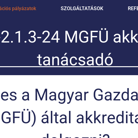
ciós pályázatok
SZOLGÁLTATÁSOK
REF
.1.3-24 MGFÜ akkre
tanácsadó
es a Magyar Gazdas
FÜ) által akkredit