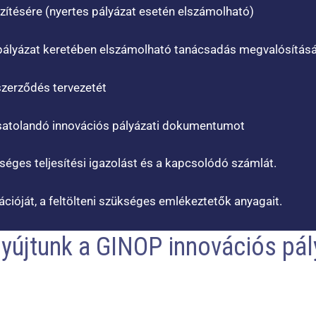
szítésére (nyertes pályázat esetén elszámolható)
pályázat keretében elszámolható tanácsadás megvalósítás
szerződés tervezetét
csatolandó innovációs pályázati dokumentumot
kséges teljesítési igazolást és a kapcsolódó számlát.
ációját, a feltölteni szükséges emlékeztetők anyagait.
nyújtunk a GINOP innovációs pá