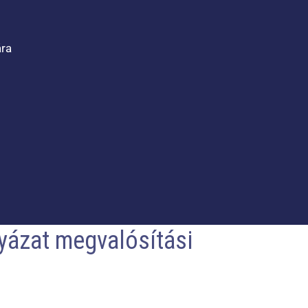
ára
lyázat megvalósítási