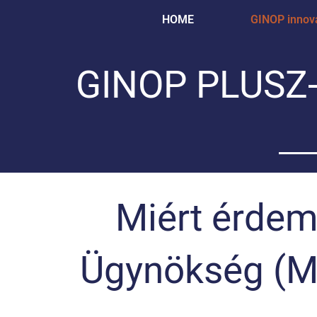
Skip
HOME
GINOP innová
to
content
GINOP PLUSZ-2
Miért érdem
Ügynökség (MG