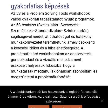
gyakorlatias képzések
Az 5S és a Problem Solving Tools workshopok
valódi gyakorlati tapasztalatot nyújtó programok.
Az 5S rendszer (Szelektálás–Szervezés–
Szemléltetés–Standardizálás–Szinten tartás)
segítségével rendet, átláthatóságot és hatékony
munkakörnyezetet teremthetünk, amely csökkenti
a keresési időket és a hibalehetőségeket. A
problémafeltáró workshopokon az adatvezérelt
gondolkodást és a vizuális menedzsment
eszközeit helyezzük fókuszba, hogy a
munkatársak megtanulják önállóan azonosítani és
megszüntetni a problémák forrását.
Value Stream Mapping és
A weboldalunkon sütiket használunk a legjobb felhasználói
élmény érdekében. Az oldal használatához a sütik elfogadása
folyamatoptimalizálás
szükséges.
Lean tanácsadásunk egyik sarokköve a Value