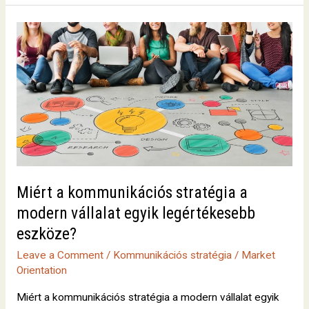
Miért
a
kommunikációs
stratégia
a
modern
vállalat
egyik
legértékesebb
eszköze?
Miért a kommunikációs stratégia a
modern vállalat egyik legértékesebb
eszköze?
Leave a Comment
/
Kommunikációs stratégia
/
Market
Orientation
Miért a kommunikációs stratégia a modern vállalat egyik