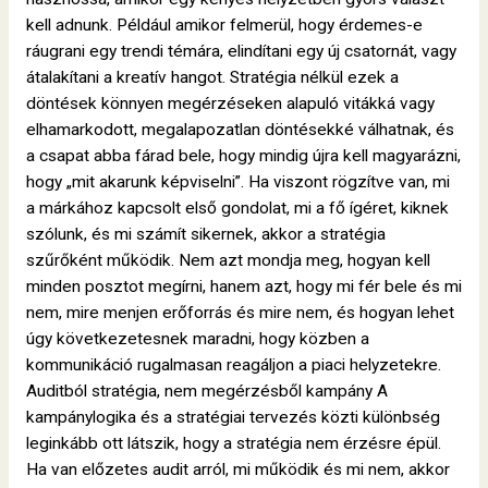
kell adnunk. Például amikor felmerül, hogy érdemes-e
ráugrani egy trendi témára, elindítani egy új csatornát, vagy
átalakítani a kreatív hangot. Stratégia nélkül ezek a
döntések könnyen megérzéseken alapuló vitákká vagy
elhamarkodott, megalapozatlan döntésekké válhatnak, és
a csapat abba fárad bele, hogy mindig újra kell magyarázni,
hogy „mit akarunk képviselni”. Ha viszont rögzítve van, mi
a márkához kapcsolt első gondolat, mi a fő ígéret, kiknek
szólunk, és mi számít sikernek, akkor a stratégia
szűrőként működik. Nem azt mondja meg, hogyan kell
minden posztot megírni, hanem azt, hogy mi fér bele és mi
nem, mire menjen erőforrás és mire nem, és hogyan lehet
úgy következetesnek maradni, hogy közben a
kommunikáció rugalmasan reagáljon a piaci helyzetekre.
Auditból stratégia, nem megérzésből kampány A
kampánylogika és a stratégiai tervezés közti különbség
leginkább ott látszik, hogy a stratégia nem érzésre épül.
Ha van előzetes audit arról, mi működik és mi nem, akkor