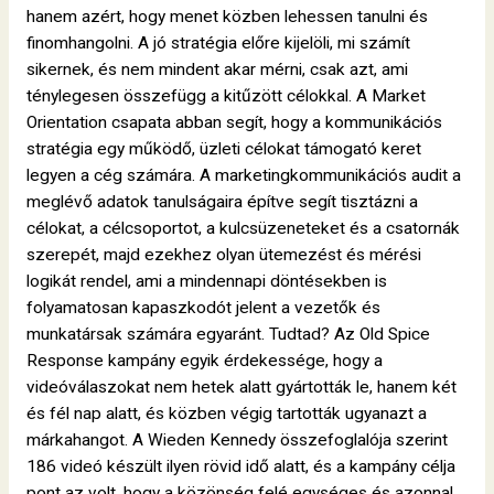
hanem azért, hogy menet közben lehessen tanulni és
finomhangolni. A jó stratégia előre kijelöli, mi számít
sikernek, és nem mindent akar mérni, csak azt, ami
ténylegesen összefügg a kitűzött célokkal. A Market
Orientation csapata abban segít, hogy a kommunikációs
stratégia egy működő, üzleti célokat támogató keret
legyen a cég számára. A marketingkommunikációs audit a
meglévő adatok tanulságaira építve segít tisztázni a
célokat, a célcsoportot, a kulcsüzeneteket és a csatornák
szerepét, majd ezekhez olyan ütemezést és mérési
logikát rendel, ami a mindennapi döntésekben is
folyamatosan kapaszkodót jelent a vezetők és
munkatársak számára egyaránt. Tudtad? Az Old Spice
Response kampány egyik érdekessége, hogy a
videóválaszokat nem hetek alatt gyártották le, hanem két
és fél nap alatt, és közben végig tartották ugyanazt a
márkahangot. A Wieden Kennedy összefoglalója szerint
186 videó készült ilyen rövid idő alatt, és a kampány célja
pont az volt, hogy a közönség felé egységes és azonnal