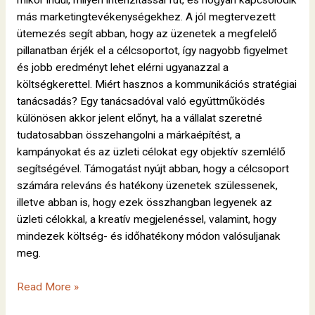
mikor indul, milyen intenzitással fut, és hogyan kapcsolódik
más marketingtevékenységekhez. A jól megtervezett
ütemezés segít abban, hogy az üzenetek a megfelelő
pillanatban érjék el a célcsoportot, így nagyobb figyelmet
és jobb eredményt lehet elérni ugyanazzal a
költségkerettel. Miért hasznos a kommunikációs stratégiai
tanácsadás? Egy tanácsadóval való együttműködés
különösen akkor jelent előnyt, ha a vállalat szeretné
tudatosabban összehangolni a márkaépítést, a
kampányokat és az üzleti célokat egy objektív szemlélő
segítségével. Támogatást nyújt abban, hogy a célcsoport
számára releváns és hatékony üzenetek szülessenek,
illetve abban is, hogy ezek összhangban legyenek az
üzleti célokkal, a kreatív megjelenéssel, valamint, hogy
mindezek költség- és időhatékony módon valósuljanak
meg.
Read More »