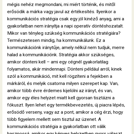
mégis nehéz megmondani, mi miért történik, és mitől
erősödik a márka vagy javul az értékesítés. Ilyenkor a
kommunikációs stratégia csak egy jól kinéző anyag, ami a
gyakorlatban nem irányítja a napi operatív döntéshozatalt.
Mikor van tényleg szükség kommunikációs stratégiára?
Természetesen mindig, ha kommunikálunk. Ez a
kommunikációnk iránytűje, amely nélkül nem tudjuk, merre
halad a kommunikációnk. Stratégia akkor szükséges,
amikor dönteni kell – ami egy cégnél gyakorlatilag
folyamatos, akár mindennapi. Dönteni például arról, kinek
szól a kommunikáció, mit kell rögzíteni a fejekben a
márkáról, és melyik csatorna milyen szerepet kap. Van,
amikor több évre érdemes kijelölni az irányt, és van,
amikor egy éles helyzet miatt kell gyorsan tisztázni a
fókuszt. Ilyen lehet egy termékbevezetés, új piacra lépés,
erősödő verseny, vagy az a pont, amikor a cég érzi, hogy
több figyelem mellett sem tisztul az üzenet. A
kommunikációs stratégia a gyakorlatban ott válik
hasznossá, amikor egy kényes helyzetben gyors választ