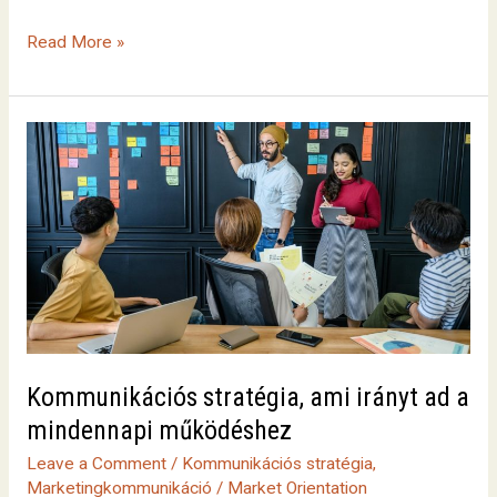
Read More »
Kommunikációs
stratégia,
ami
irányt
ad
a
mindennapi
működéshez
Kommunikációs stratégia, ami irányt ad a
mindennapi működéshez
Leave a Comment
/
Kommunikációs stratégia
,
Marketingkommunikáció
/
Market Orientation