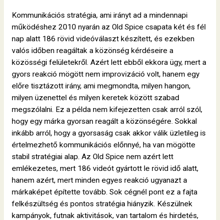
Kommunikációs stratégia, ami irányt ad a mindennapi
működéshez 2010 nyarán az Old Spice csapata két és fél
nap alatt 186 rövid videóválaszt készített, és ezekben
valós időben reagáltak a közönség kérdéseire a
közösségi felületekről. Azért lett ebből ekkora ügy, mert a
gyors reakció mögött nem improvizáció volt, hanem egy
előre tisztázott irány, ami megmondta, milyen hangon,
milyen üzenettel és milyen keretek között szabad
megszólalni. Ez a példa nem kifejezetten csak arról szól,
hogy egy márka gyorsan reagált a közönségére. Sokkal
inkább arról, hogy a gyorsaság csak akkor válik üzletileg is
értelmezhető kommunikációs előnnyé, ha van mögötte
stabil stratégiai alap. Az Old Spice nem azért lett
emlékezetes, mert 186 videót gyártott le rövid idő alatt,
hanem azért, mert minden egyes reakció ugyanazt a
márkaképet építette tovább. Sok cégnél pont ez a fajta
felkészültség és pontos stratégia hiányzik. Készülnek
kampányok, futnak aktivitások, van tartalom és hirdetés,