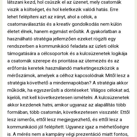
látszani kezd, hol csúszik el az üzenet, mely csatornák
viszik a költséget, és hol keletkezik valódi hatás. Erre
lehet felépíteni azt az irányt, ahol a célok, a
csatornaválasztás és a kreatív gondolkodás nem külön
életet élnek, hanem egymást erősítik. A gyakorlatban a
használható stratégia jellemzően ezeket rögzíti egy
rendszerben a kommunikáció feladata az üzleti célok
támogatására a célcsoportok és a kulcsüzenetek logikája
a csatornák szerepe és prioritása az ütemezés és az
erőforrás keretek használandó marketingeszközök a
mérőszámok, amelyek a célhoz kapcsolódnak Mitől lesz a
stratégia követhető a mindennapokban? A stratégia akkor
működik, ha egyszerűsíti a döntéseket. Világos célokat ad,
kijelöli, mit kell következetesen ismételni. A kulcsüzenetek
akkor kezdenek hatni, amikor ugyanaz az alapállítás több
formában, több csatornán, következetesen visszatér. Ettől
lesz ismerős, ettől lesz megjegyezhető, és ettől lesz a
kommunikáció jól felépített. Ugyanez igaz a mérhetőségre
is. A mérés nem a kampány végi prezentáció miatt fontos,