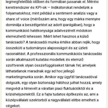
legmegfelelőbb időben és formában jussanak el. Mérési
keretrendszer és KPI-ok – Indikátorokat rendelünk a
folyamatokhoz, mint például a sentiment-analízis vagy a
share of voice (mérőszám arra, hogy egy márka mennyire
dominálja a beszélgetést az adott iparágában), hogy a
kommunikáció hatékonysága adatvezérelt módokon
elemezhető lehessen. Miért lehet hasznos a külső
tanácsadó? A tanácsadói munka értéke abban rejlik, hogy
összeköti a tudományos alaposságot és az üzleti
racionalitást. A professzionális kommunikációs tanácsadás
során alkalmazott kutatási modellek és elemző
szoftverek olyan összefüggéseket tárnak fel, amelyek
láthatatlanok maradnak egy ad hoc jellegű
marketingmunka során. Amikor egy ügyfél tanácsadóval
dolgozik, egy olyan biztonsági hálóhoz juthat hozzá, amely
megvédi a hírnevét a váratlan piaci fluktuációktól és a
krízishelyzetektől. Ez a fajta tudatos építkezés az, ami a
középvállalati szektorból a nagyvállalati elitbe emelheti a
cégeket.