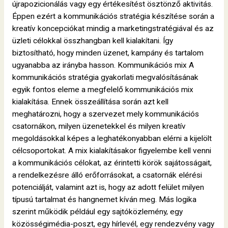
újrapozicionálás vagy egy értékesítést ösztönző aktivitás.
Éppen ezért a kommunikációs stratégia készítése során a
kreatív koncepciókat mindig a marketingstratégiával és az
üzleti célokkal összhangban kell kialakítani. Így
biztosítható, hogy minden üzenet, kampány és tartalom
ugyanabba az irányba hasson. Kommunikációs mix A
kommunikációs stratégia gyakorlati megvalósításának
egyik fontos eleme a megfelelő kommunikációs mix
kialakítása. Ennek összeállítása során azt kell
meghatározni, hogy a szervezet mely kommunikációs
csatornákon, milyen üzenetekkel és milyen kreatív
megoldásokkal képes a leghatékonyabban elérni a kijelölt
célcsoportokat. A mix kialakításakor figyelembe kell venni
a kommunikációs célokat, az érintetti körök sajátosságait,
a rendelkezésre álló erőforrásokat, a csatornák elérési
potenciálját, valamint azt is, hogy az adott felület milyen
típusú tartalmat és hangnemet kíván meg. Más logika
szerint működik például egy sajtóközlemény, egy
közösségimédia-poszt, egy hírlevél, egy rendezvény vagy