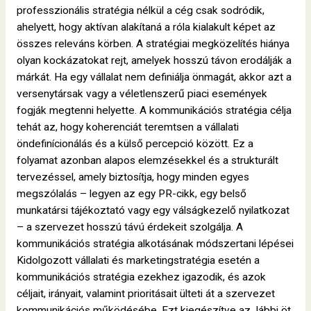
professzionális stratégia nélkül a cég csak sodródik,
ahelyett, hogy aktívan alakítaná a róla kialakult képet az
összes releváns körben. A stratégiai megközelítés hiánya
olyan kockázatokat rejt, amelyek hosszú távon erodálják a
márkát. Ha egy vállalat nem definiálja önmagát, akkor azt a
versenytársak vagy a véletlenszerű piaci események
fogják megtenni helyette. A kommunikációs stratégia célja
tehát az, hogy koherenciát teremtsen a vállalati
öndefinícionálás és a külső percepció között. Ez a
folyamat azonban alapos elemzésekkel és a strukturált
tervezéssel, amely biztosítja, hogy minden egyes
megszólalás – legyen az egy PR-cikk, egy belső
munkatársi tájékoztató vagy egy válságkezelő nyilatkozat
– a szervezet hosszú távú érdekeit szolgálja. A
kommunikációs stratégia alkotásának módszertani lépései
Kidolgozott vállalati és marketingstratégia esetén a
kommunikációs stratégia ezekhez igazodik, és azok
céljait, irányait, valamint prioritásait ülteti át a szervezet
kommunikációs működésébe. Ezt kiegészítve az lábbi öt