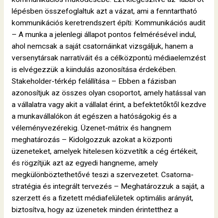
lépésben összefoglaltuk azt a vázat, ami a fenntartható
kommunikációs keretrendszert építi: Kommunikációs audit
– A munka a jelenlegi állapot pontos felmérésével indul,
ahol nemcsak a saját csatornáinkat vizsgáljuk, hanem a
versenytársak narratíváit és a célközpontú médiaelemzést
is elvégezzük a kiindulás azonosítása érdekében.
Stakeholder-térkép felállítása – Ebben a fázisban
azonosítjuk az összes olyan csoportot, amely hatással van
a vállalatra vagy akit a vállalat érint, a befektetőktől kezdve
a munkavállalókon át egészen a hatóságokig és a
véleményvezérekig. Üzenet-mátrix és hangnem
meghatározás – Kidolgozzuk azokat a központi
üzeneteket, amelyek hitelesen közvetítik a cég értékeit,
és rögzítjük azt az egyedi hangneme, amely
megkülönböztethetővé teszi a szervezetet. Csatorna-
stratégia és integrált tervezés – Meghatározzuk a saját, a
szerzett és a fizetett médiafelületek optimális arányát,
biztosítva, hogy az üzenetek minden érintetthez a