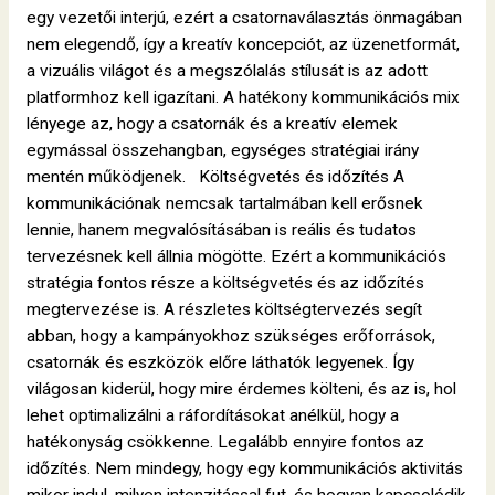
egy vezetői interjú, ezért a csatornaválasztás önmagában
nem elegendő, így a kreatív koncepciót, az üzenetformát,
a vizuális világot és a megszólalás stílusát is az adott
platformhoz kell igazítani. A hatékony kommunikációs mix
lényege az, hogy a csatornák és a kreatív elemek
egymással összehangban, egységes stratégiai irány
mentén működjenek. Költségvetés és időzítés A
kommunikációnak nemcsak tartalmában kell erősnek
lennie, hanem megvalósításában is reális és tudatos
tervezésnek kell állnia mögötte. Ezért a kommunikációs
stratégia fontos része a költségvetés és az időzítés
megtervezése is. A részletes költségtervezés segít
abban, hogy a kampányokhoz szükséges erőforrások,
csatornák és eszközök előre láthatók legyenek. Így
világosan kiderül, hogy mire érdemes költeni, és az is, hol
lehet optimalizálni a ráfordításokat anélkül, hogy a
hatékonyság csökkenne. Legalább ennyire fontos az
időzítés. Nem mindegy, hogy egy kommunikációs aktivitás