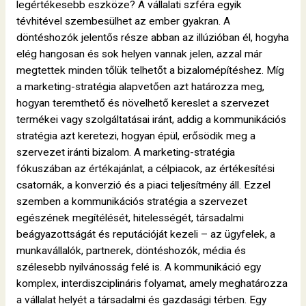
legértékesebb eszköze? A vállalati szféra egyik
tévhitével szembesülhet az ember gyakran. A
döntéshozók jelentős része abban az illúzióban él, hogyha
elég hangosan és sok helyen vannak jelen, azzal már
megtettek minden tőlük telhetőt a bizalomépítéshez. Míg
a marketing-stratégia alapvetően azt határozza meg,
hogyan teremthető és növelhető kereslet a szervezet
termékei vagy szolgáltatásai iránt, addig a kommunikációs
stratégia azt keretezi, hogyan épül, erősödik meg a
szervezet iránti bizalom. A marketing-stratégia
fókuszában az értékajánlat, a célpiacok, az értékesítési
csatornák, a konverzió és a piaci teljesítmény áll. Ezzel
szemben a kommunikációs stratégia a szervezet
egészének megítélését, hitelességét, társadalmi
beágyazottságát és reputációját kezeli – az ügyfelek, a
munkavállalók, partnerek, döntéshozók, média és
szélesebb nyilvánosság felé is. A kommunikáció egy
komplex, interdiszciplináris folyamat, amely meghatározza
a vállalat helyét a társadalmi és gazdasági térben. Egy