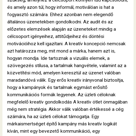
szükség, amelyhez a célcsoport könnyen tud kapcsolódni,
és amely azon túl, hogy informál, motiválóan is hat a
fogyasztó számára. Ehhez azonban nem elegendő
általános üzenetekben gondolkodni. Az audit és az
előzetes elemzések alapján az üzeneteket mindig a
célcsoport igényeihez, attitűdjeihez és döntési
motivációihoz kell igazítani. A kreatív koncepció nemcsak
azt határozza meg, mit mond a márka, hanem azt is,
hogyan mondja. Ide tartoznak a vizuális elemek, a
szövegezés stílusa, a tartalmak hangvétele, valamint az a
közvetítési mód, amelyen keresztül az üzenet valóban
maradandóvá válik. Egy erős kreatív irányvonal biztosítja,
hogy a kampányok és tartalmak egymást erősítő
kommunikációs formák legyenek. Az üzleti céloknak
megfelelő kreatív gondolkodás A kreatív ötlet önmagában
még nem stratégia. Akkor válik valóban értékessé a cég
számára, ha az üzleti célokat támogatja. Egy
márkaismertséget építő kampány más kreatív logikát
kíván, mint egy bevezető kommunikáció, egy