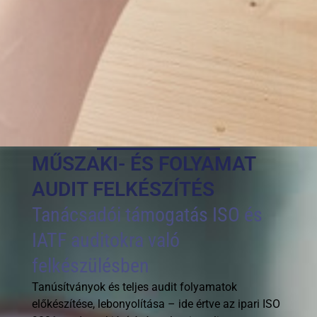
MŰSZAKI- ÉS FOLYAMAT
AUDIT FELKÉSZÍTÉS
Tanácsadói támogatás ISO és
IATF auditokra való
felkészülésben
Tanúsítványok és teljes audit folyamatok
előkészítése, lebonyolítása – ide értve az ipari ISO