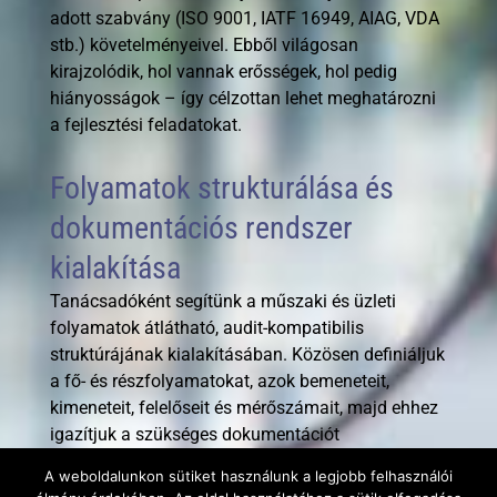
adott szabvány (ISO 9001, IATF 16949, AIAG, VDA
stb.) követelményeivel. Ebből világosan
kirajzolódik, hol vannak erősségek, hol pedig
hiányosságok – így célzottan lehet meghatározni
a fejlesztési feladatokat.
Folyamatok strukturálása és
dokumentációs rendszer
kialakítása
Tanácsadóként segítünk a műszaki és üzleti
folyamatok átlátható, audit-kompatibilis
struktúrájának kialakításában. Közösen definiáljuk
a fő- és részfolyamatokat, azok bemeneteit,
kimeneteit, felelőseit és mérőszámait, majd ehhez
igazítjuk a szükséges dokumentációt
(eljárásleírások, munkautasítások, űrlapok,
A weboldalunkon sütiket használunk a legjobb felhasználói
nyilvántartások). Célunk nem egy papíralapú,