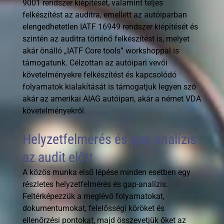
9001 rendszer kiépítését, valamint teljes
felkészítést az auditra, emellett az autóiparban
elengedhetetlen IATF 16949 rendszer kiépítését és
szintén az auditra történő felkészítést is, melyet
akár önálló „IATF Core tools” workshoppal is
támogatunk. Célzottan az autóipari vevői
követelményekre felkészítést és kapcsolódó
folyamatok kialakítását is támogatjuk legyen szó
akár az amerikai AIAG autóipari, akár a német VDA
követelményekről.
Helyzetfelmérés és gap-analízis
az audit előtt
A közös munka első lépése minden esetben egy
részletes helyzetfelmérés és gap-analízis.
Feltérképezzük a meglévő folyamatokat,
dokumentumokat, felelősségi köröket és
ellenőrzési pontokat, majd összevetjük őket az